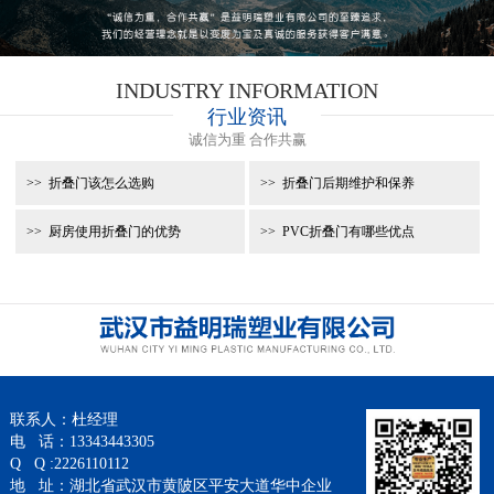
INDUSTRY INFORMATION
行业资讯
诚信为重 合作共赢
折叠门该怎么选购
折叠门后期维护和保养
厨房使用折叠门的优势
PVC折叠门有哪些优点
联系人：杜经理
电 话：13343443305
Q Q :2226110112
地 址：湖北省武汉市黄陂区平安大道华中企业