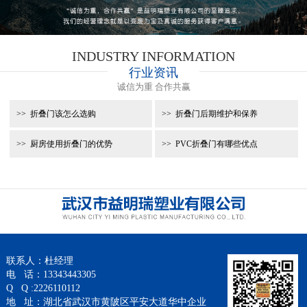
INDUSTRY INFORMATION
行业资讯
诚信为重 合作共赢
折叠门该怎么选购
折叠门后期维护和保养
厨房使用折叠门的优势
PVC折叠门有哪些优点
联系人：杜经理
电 话：13343443305
Q Q :2226110112
地 址：湖北省武汉市黄陂区平安大道华中企业